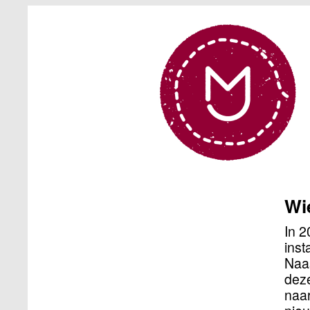
Wi
In 2
inst
Naas
deze
naar