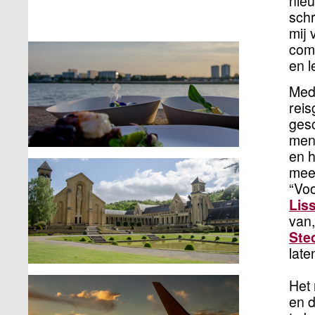
nieu
schr
mij 
comb
en l
Medi
reis
gesc
mens
en h
mees
“Voo
Lis
van,
Ste
late
Het 
en d