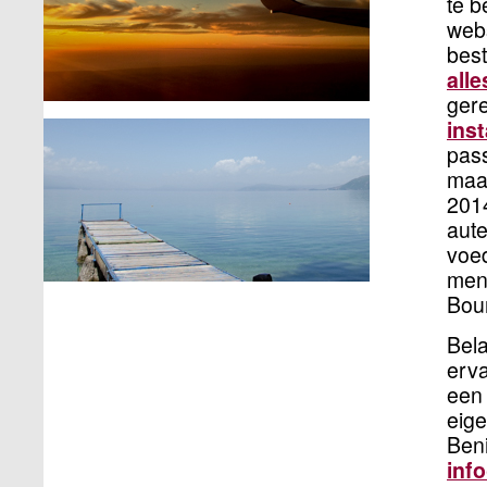
te b
webs
bes
all
gere
ins
pass
maar
201
aute
voed
men
Bour
Bela
erva
een
eige
Beni
inf